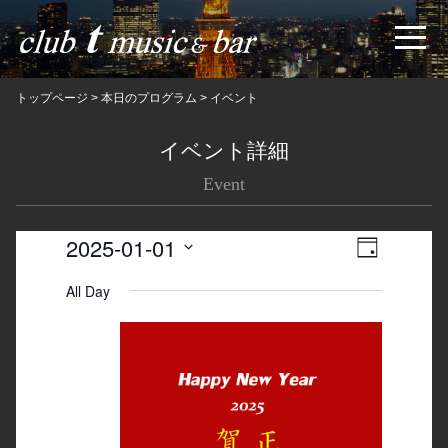
トップページ
>
本日のプログラム
>
イベント
イベント詳細
Event
2025-01-01
Views
Event
日
Navigatio
Views
Select
All Day
date.
Navigation