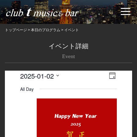
トップページ
>
本日のプログラム
>
イベント
イベント詳細
Event
2025-01-02
Views
Event
日
Navigatio
Views
Select
All Day
date.
Navigation