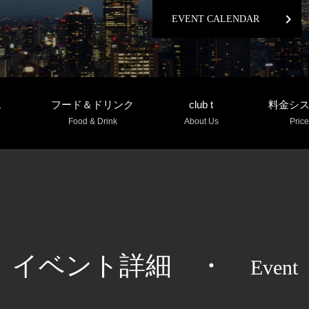
chevron_right
EVENT CALENDAR
ム
フード＆ドリンク
club t
料金シ
Food & Drink
About Us
Price
イベント詳細
・
Event