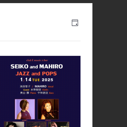
Event
Views
日
Views
Navigation
Navigation