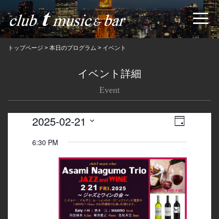
トップページ
>
本日のプログラム
>
イベント
イベント詳細
Event
2025-02-21
Views
Event
日
Navigatio
Views
Select
6:30 PM
date.
Navigation