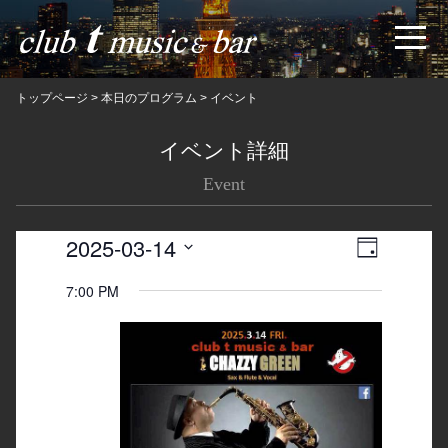
トップページ
>
本日のプログラム
>
イベント
イベント詳細
Event
2025-03-14
Views
Event
日
Navigatio
Views
Select
7:00 PM
date.
Navigation