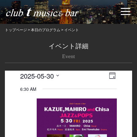
トップページ
>
本日のプログラム
>
イベント
イベント詳細
Event
2025-05-30
Views
Event
日
Navigatio
Views
Select
6:30 AM
date.
Navigation