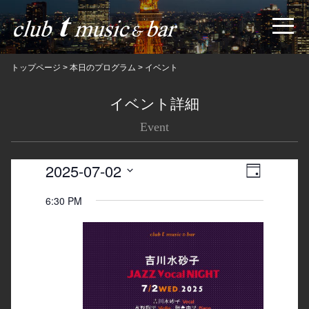
トップページ
>
本日のプログラム
>
イベント
イベント詳細
Event
2025-07-02
Views
Event
日
Navigatio
Views
Select
6:30 PM
date.
Navigation