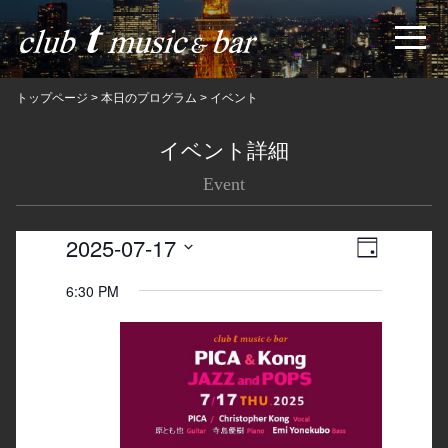
トップページ
>
本日のプログラム
>
イベント
イベント詳細
Event
2025-07-17
Views
Event
日
Navigatio
Views
Select
6:30 PM
date.
Navigation