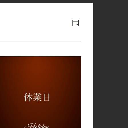
Event
Views
日
Views
Navigation
Navigation