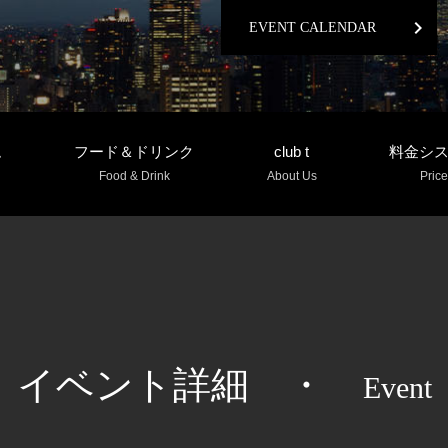
chevron_right
EVENT CALENDAR
ム
フード＆ドリンク
club t
料金シ
Food & Drink
About Us
Price
イベント詳細
・
Event