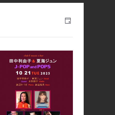
Event
Views
日
Views
Navigation
Navigation