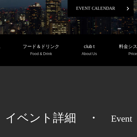
chevron_right
EVENT CALENDAR
ム
フード＆ドリンク
club t
料金シ
Food & Drink
About Us
Price
イベント詳細
・
Event