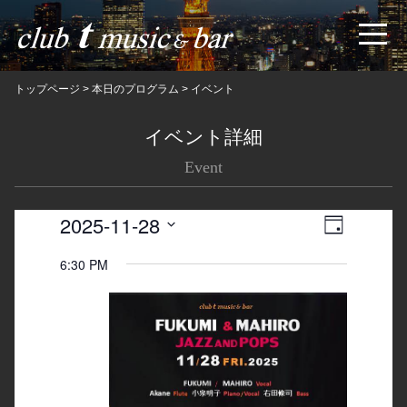
トップページ
>
本日のプログラム
>
イベント
イベント詳細
Event
2025-11-28
Views
Event
日
Navigatio
Views
Select
6:30 PM
date.
Navigation