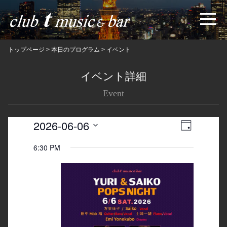
トップページ
>
本日のプログラム
>
イベント
イベント詳細
Event
2026-06-06
Views
Event
日
Navigatio
Views
Select
6:30 PM
date.
Navigation