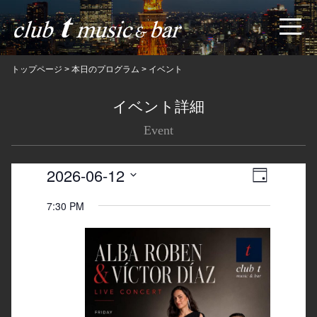
トップページ
>
本日のプログラム
>
イベント
イベント詳細
Event
2026-06-12
Views
Event
日
Navigatio
Views
Select
7:30 PM
date.
Navigation