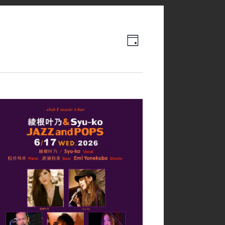
Event
Views
日
Views
Navigation
Navigation