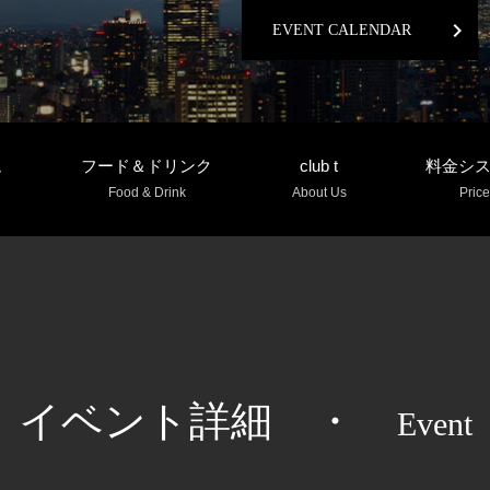
chevron_right
EVENT CALENDAR
ム
フード＆ドリンク
club t
料金シ
Food & Drink
About Us
Price
イベント詳細
・
Event