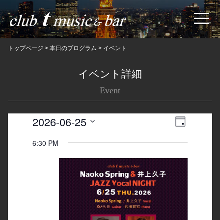
トップページ
>
本日のプログラム
>
イベント
イベント詳細
Event
2026-06-25
Views
Event
日
Navigatio
Views
Select
6:30 PM
date.
Navigation