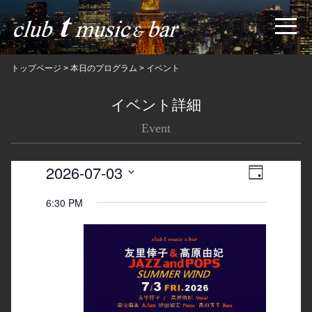
トップページ
>
本日のプログラム
>
イベント
イベント詳細
Event
2026-07-03
Views
Event
日
Navigatio
Views
Select
6:30 PM
date.
Navigation