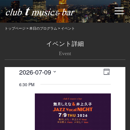
トップページ
>
本日のプログラム
>
イベント
イベント詳細
Event
2026-07-09
Views
Event
日
Navigatio
Views
Select
6:30 PM
date.
Navigation