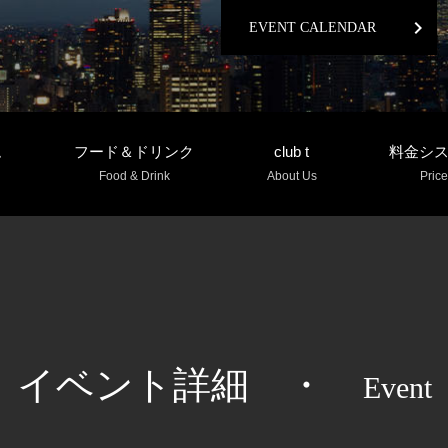
chevron_right
EVENT CALENDAR
ム
フード＆ドリンク
club t
料金シ
Food & Drink
About Us
Price
イベント詳細
・
Event