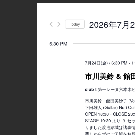
2026年7月2
Today
Select
date.
6:30 PM
7月24日(金) / 6:30 PM
-
1
市川美鈴 & 館田
club t
第一レーヌ六本木ビル4
市川美鈴・館田美沙子 (Voc
下田雄人 (Guitar) Nori Ochi
OPEN 18:30・CLOSE 
STAGE 19:30 より
りました渡邉結城は諸事
悪しからずのご了解をお