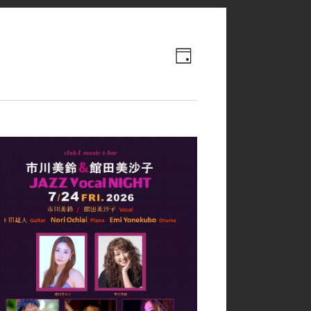
Event
Views
日
Views
Navigation
Navigation