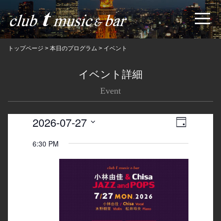
トップページ
>
本日のプログラム
>
イベント
イベント詳細
Event
2026-07-27
Views
Event
日
Navigatio
Views
Select
6:30 PM
date.
Navigation