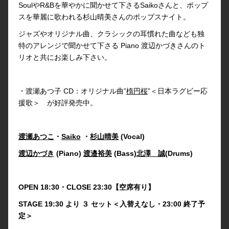
SoulやR&Bを華やかに聞かせて下さるSaikoさんと、ポップ
スを華麗に歌われる杉山晴美さんのポップスナイト。
ジャズやオリジナル曲、クラシックの耳慣れた曲なども独
特のアレンジで聞かせて下さる Piano 渡辺かづきさんのト
リオと共にお楽しみ下さい。
・渡瀬あつ子 CD：オリジナル曲”
楕円桜
”＜日本ラグビー応
援歌＞ が好評発売中。
渡瀬あつこ
・
Saiko
・
杉山晴美
(Vocal)
渡辺かづき
(Piano)
渡邉裕美
(Bass)
北澤 誠
(Drums)
OPEN 18:30・CLOSE 23:30【空席有り】
STAGE 19:30 より ３ セット＜入替えなし・23:00 終了予
定＞