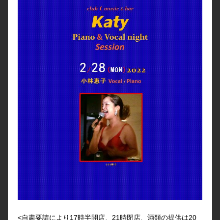
<自粛要請により17時半開店、21時閉店、酒類の提供は20