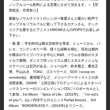
ノンアルコール飲料による営業にさせて頂きます。＞【空
席状況：空席有り】
素敵なソウルテイストのシンガー敬愛さんと暖かい歌声で
ポップスをソウルフルに歌って下さるカナンさん、チック
コリアを愛するピアニストHIROMIさんのPOPSでお楽しみ
下さい。
・敬 愛 ：学生時代は舞台芸術学を専攻、ミュージカル、バ
レエ、コンテンポリー等、様々な経験を積む。現在は都内
や横浜のライブハウスを中心にR&B、ソウルを独自のスタ
イルで展開。ダンスで培ったリズム感とエネルギッシュな
ステージには定評がある。ジョー山中、鈴木雅之、桑名正
博、平山みき、TOKU、ゴスペラーズ、SOS（scoop on
somebody)、夏樹陽子など、メジャーアーティストとの共
演歴多数。2008年「上田正樹｣プロデュースによるスターバ
ックスコーヒーのコンピレイションCDにソロボーカルとし
て参加。1st Album 「Spice of Life」(2011年)、「I’m nut’s
of you !!」(山ノ内洋子とのユニットParfait Amour) 、3rd
Album「BORDERLESS !!」(2016年)をリリース。