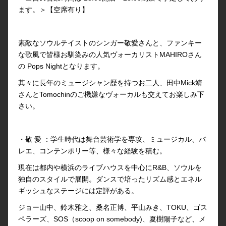
ます。＞【空席有り】
素敵なソウルテイストのシンガー敬愛さんと、ファンキー
な歌風で皆様お馴染みの人気ヴォーカリストMAHIROさん
の Pops Nightとなります。
其々に長年のミュージシャン歴を持つお二人、田中Mick靖
さんとTomochinのご機嫌なヴォーカルも交えてお楽しみ下
さい。
・敬 愛 ：学生時代は舞台芸術学を専攻、ミュージカル、バ
レエ、コンテンポリー等、様々な経験を積む。
現在は都内や横浜のライブハウスを中心にR&B、ソウルを
独自のスタイルで展開。ダンスで培ったリズム感とエネル
ギッシュなステージには定評がある。
ジョー山中、鈴木雅之、桑名正博、平山みき、TOKU、ゴス
ペラーズ、SOS（scoop on somebody)、夏樹陽子など、メ