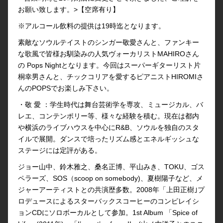
お願い致します。>【空席有り】
※アルコール飲料の提供は19時迄となります。
素敵なソウルテイストのシンガー敬愛さんと、ファンキー
な歌風で皆様お馴染みの人気ヴォーカリストMAHIROさん
の Pops Nightとなります。今回はスーパーギターリスト片
桐幸男さんと、チックコリアを愛するピアニストHIROMIさ
んのPOPSでお楽しみ下さい。
・敬 愛 ：学生時代は舞台芸術学を専攻、ミュージカル、バ
レエ、コンテンポリー等、様々な経験を積む。現在は都内
や横浜のライブハウスを中心にR&B、ソウルを独自のスタ
イルで展開。ダンスで培ったリズム感とエネルギッシュな
ステージには定評がある。
ジョー山中、鈴木雅之、桑名正博、平山みき、TOKU、ゴス
ペラーズ、SOS（scoop on somebody)、夏樹陽子など、メ
ジャーアーティストとの共演歴多数。2008年「上田正樹｣プ
ロデュースによるスターバックスコーヒーのコンピレイシ
ョンCDにソロボーカルとして参加。1st Album 「Spice of