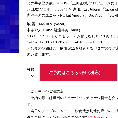
との共演歴多数。2008年「上田正樹｣プロデュース
ンCDにソロボーカルとして参加。1st Album 「Spice of Life
内洋子とのユニットParfait Amour) 、3rd Album「BO
敬 愛
・
MAHIRO
(Vocal)
中谷幹人
(Piano)
渡邊裕美
(bass)
STAGE 17:30 より 2 セット＜入替えなし19:40 終了
1st Set 17:30～18:20 / 2nd Set 18:50～19:40
＜只今の期間はご予約限定12名様迄となりますのでご
願い致します。＞
枚数：
ご予約はこちら 0円（税込）
・ご予約へのご注意点
ご予約の際には当日のミュージックチャージ料金をク
す。
※当日のテーブルチャージ・飲食代は別途お店でのご
※ご予約のキャンセルをご希望の方は
こちら
から