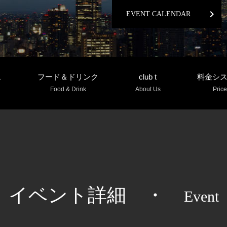
chevron_right
EVENT CALENDAR
ム
フード＆ドリンク
club t
料金シ
Food & Drink
About Us
Price
イベント詳細
・
Event