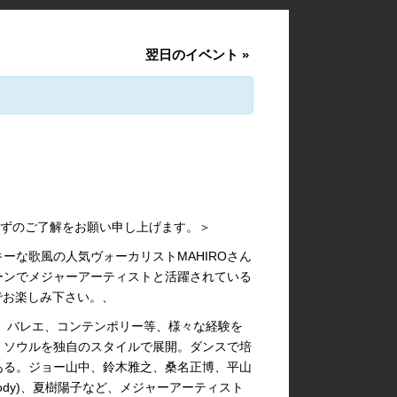
翌日のイベント
»
らずのご了解をお願い申し上げます。＞
ーな歌風の人気ヴォーカリストMAHIROさん
ーンでメジャーアーティストと活躍されている
oでお楽しみ下さい。、
、バレエ、コンテンポリー等、様々な経験を
、ソウルを独自のスタイルで展開。ダンスで培
ある。ジョー山中、鈴木雅之、桑名正博、平山
mebody)、夏樹陽子など、メジャーアーティスト