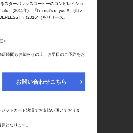
によるスターバックスコーヒーのコンピレイショ
」(2011年)、「I’m nut’s of you !!」(山ノ
RDERLESS !!」(2016年)をリリース。
予定＞
来店時間もお知らせの上、お早目のご予約をお
chevron_right
お問い合わせこちら
レジットカード決済でお支払い頂いておりま
清算となります。