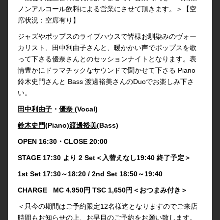
ノンアルコール飲料による営業にさせて頂きます。＞【空
席状況：空席有り】
ジャズやポップスのライブハウスで皆様お馴染みのヴォー
カリスト、田中利由子さんと、暖かかい声でポップスを歌
って下さる優奈さんとのセッションナイトとなります。表
情豊かにドラマチックなサウンドで聞かせて下さる Piano
鈴木史門さんと Bass 渡邊裕美さんのDuoでお楽しみ下さ
い。
田中利由子
・
優奈
(Vocal)
鈴木史門
(Piano)
渡邊裕美
(Bass)
OPEN 16:30・CLOSE 20:00
STAGE 17:30 より 2 Set＜入替えなし19:40 終了予定＞
1st Set 17:30～18:20 / 2nd Set 18:50～19:40
CHARGE MC 4.950円 TSC 1,650円＜おつまみ付き＞
＜只今の期間はご予約限定12名様迄となりますのでご来店
時間もお知らせの上、お早目のご予約をお願い致します。