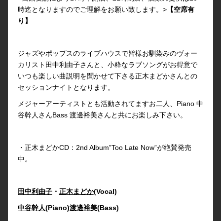
時迄となりますのでご理解をお願い致します。>
【空席有
り】
ジャズやポップスのライブハウスで皆様お馴染みのヴォー
カリスト田中利由子さんと、小粋なラブソングがお得意で
いつも楽しい曲説明を聞かせて下さる正木まどかさんとの
セッションナイトとなります。
メジャーアーティストとも活動されてますお二人、Piano 中
谷幹人さんBass 渡邊裕美さんと共にお楽しみ下さい。
・正木まどかCD：2nd Album”Too Late Now”が絶賛発売
中。
田中利由子
・
正木まどか
(Vocal)
中谷幹人
(Piano)
渡邊裕美
(Bass)