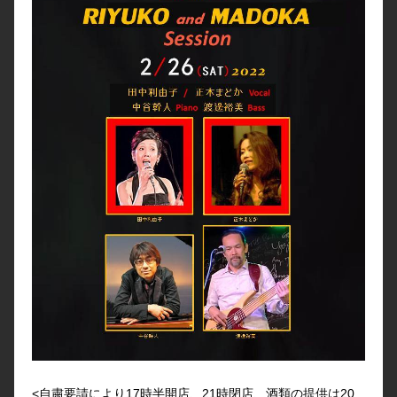
<自粛要請により17時半開店、21時閉店、酒類の提供は20