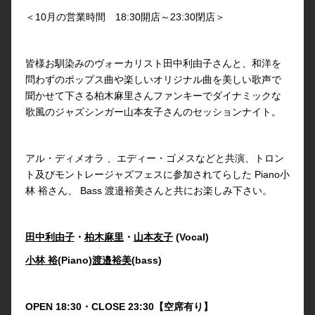
＜10月の営業時間 18:30開店～23:30閉店＞
皆様お馴染みのヴォーカリスト田中利由子さんと、和洋を
問わずのポップス曲や楽しいオリジナル曲を美しい歌声で
聞かせて下さる柏木麻里さんファンキーでダイナミックな
歌風のジャズシンガー山本友子さんのセッションナイト。
アル・ディメオラ 、エディー・ゴメスなどと共演、トロン
ト及びモントレージャズフェスに参加されてらした Piano小
林 裕さん、 Bass 渡邉裕美さんと共にお楽しみ下さい。
田中利由子
・
柏木麻里
・
山本友子
(Vocal)
小林 裕
(Piano)
渡邉裕美
(bass)
OPEN 18:30・CLOSE 23:30【空席有り】