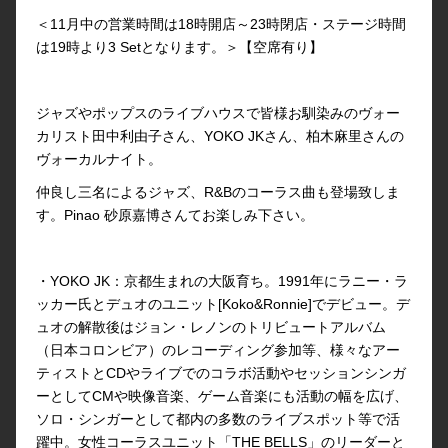
＜11月中の営業時間は18時開店～23時閉店・ステージ時間
は19時より3 Setとなります。＞【空席有り】
ジャズやポップスのライブハウスで皆様お馴染みのヴォー
カリスト田中利由子さん、YOKO JKさん、柏木麻里さんの
ヴォーカルナイト。
仲良し三名によるジャズ、R&Bのコーラス曲も登場致しま
す。Pinao 砂原嘉博さんてお楽しみ下さい。
・YOKO JK：京都生まれの大阪育ち。1991年にラニー・ラ
ッカー氏とデュオのユニット[Koko&Ronnie]でデビュー。デ
ュオの解散後はジョン・レノンのトリビュートアルバム
（日本コロンビア）のレコーディング参加等、様々なアー
ティストとCDやライブでのコラボ活動やセッションシンガ
ーとしてCMや映像音楽、ゲーム音楽にも活動の幅を広げ、
ソロ・シンガーとして都内の多数のライブスポット等で活
躍中。女性コーラスユニット「THE BELLS」のリーダーと