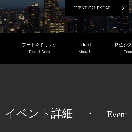
chevron_right
EVENT CALENDAR
ム
フード＆ドリンク
club t
料金シ
Food & Drink
About Us
Price
イベント詳細
・
Event