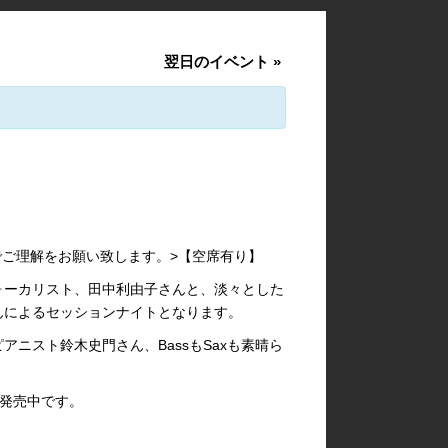
翌日のイベント
»
でご理解をお願い致します。>【空席有り】
ォーカリスト、田中利由子さんと、淡々とした
んによるセッションナイトとなります。
ニスト鈴木史門さん、BassもSaxも素晴ら
賛発売中です。