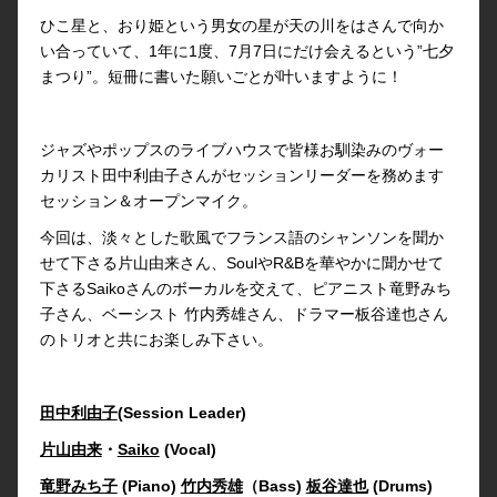
ひこ星と、おり姫という男女の星が天の川をはさんで向か
い合っていて、1年に1度、7月7日にだけ会えるという”七夕
まつり”。短冊に書いた願いごとが叶いますように！
ジャズやポップスのライブハウスで皆様お馴染みのヴォー
カリスト田中利由子さんがセッションリーダーを務めます
セッション＆オープンマイク。
今回は、淡々とした歌風でフランス語のシャンソンを聞か
せて下さる片山由来さん、SoulやR&Bを華やかに聞かせて
下さるSaikoさんのボーカルを交えて、ピアニスト竜野みち
子さん、ベーシスト 竹内秀雄さん、ドラマー板谷達也さん
のトリオと共にお楽しみ下さい。
田中利由子
(Session Leader)
片山由来
・
Saiko
(Vocal)
竜野みち子
(Piano)
竹内秀雄
（Bass)
板谷達也
(Drums)