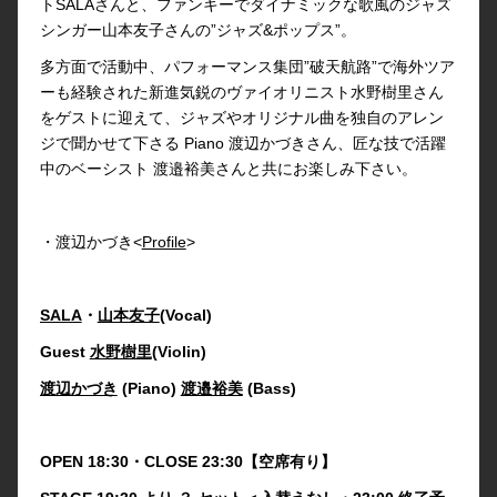
トSALAさんと、ファンキーでダイナミックな歌風のジャズ
シンガー山本友子さんの”ジャズ&ポップス”。
多方面で活動中、パフォーマンス集団”破天航路”で海外ツア
ーも経験された新進気鋭のヴァイオリニスト水野樹里さん
をゲストに迎えて、ジャズやオリジナル曲を独自のアレン
ジで聞かせて下さる Piano 渡辺かづきさん、匠な技で活躍
中のベーシスト 渡邉裕美さんと共にお楽しみ下さい。
・渡辺かづき<
Profile
>
SALA
・
山本友子
(Vocal)
Guest
水野樹里
(Violin)
渡辺かづき
(Piano)
渡邉裕美
(Bass)
OPEN 18:30・CLOSE 23:30【空席有り】