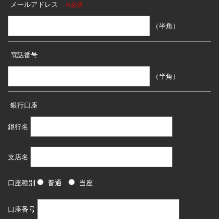
メールアドレス
※必須
（半角）
電話番号
（半角）
銀行口座
銀行名
支店名
口座種別
普通
当座
口座番号