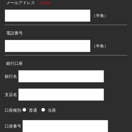
メールアドレス
※必須
（半角）
電話番号
（半角）
銀行口座
銀行名
支店名
口座種別
普通
当座
口座番号