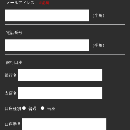
メールアドレス
※必須
（半角）
電話番号
（半角）
銀行口座
銀行名
支店名
口座種別
普通
当座
口座番号