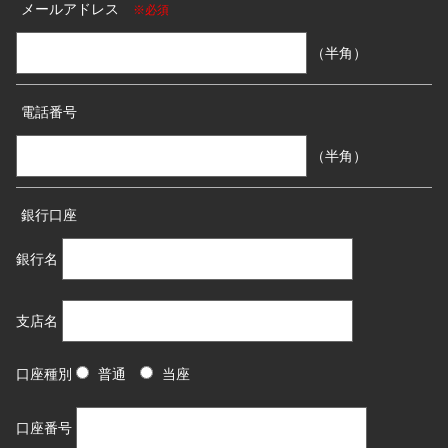
メールアドレス
※必須
（半角）
電話番号
（半角）
銀行口座
銀行名
支店名
口座種別
普通
当座
口座番号