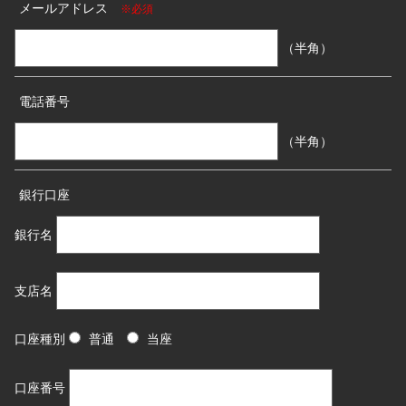
メールアドレス
※必須
（半角）
電話番号
（半角）
銀行口座
銀行名
支店名
口座種別
普通
当座
口座番号