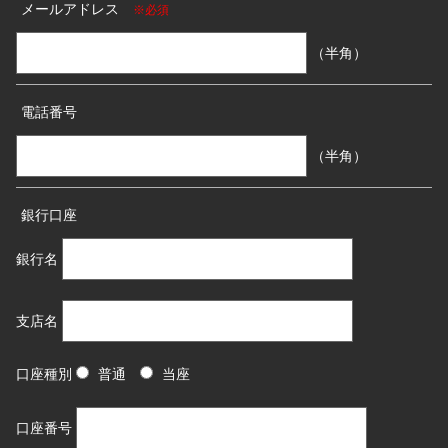
メールアドレス
※必須
（半角）
電話番号
（半角）
銀行口座
銀行名
支店名
口座種別
普通
当座
口座番号