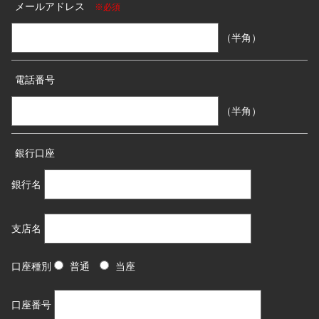
メールアドレス
※必須
（半角）
電話番号
（半角）
銀行口座
銀行名
支店名
口座種別
普通
当座
口座番号