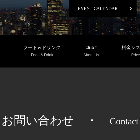
chevron_right
EVENT CALENDAR
ム
フード＆ドリンク
club t
料金シ
Food & Drink
About Us
Price
お問い合わせ
・
Contact