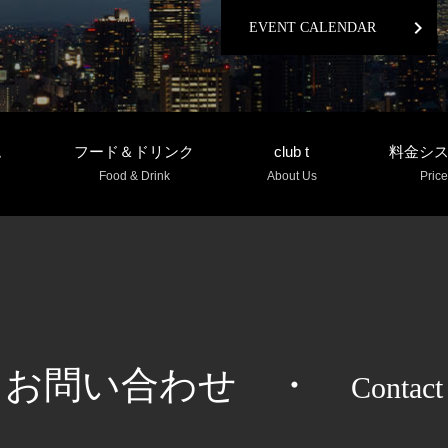
chevron_right
EVENT CALENDAR
ム
フード＆ドリンク
club t
料金シ
Food & Drink
About Us
Price
お問い合わせ
・
Contact