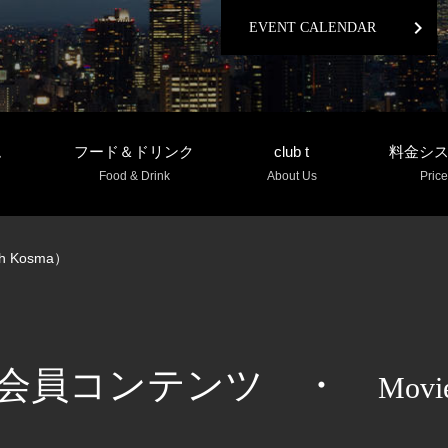
chevron_right
EVENT CALENDAR
ム
フード＆ドリンク
club t
料金シ
Food & Drink
About Us
Price
h Kosma）
会員コンテンツ
・
Movi