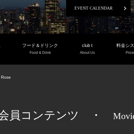
chevron_right
EVENT CALENDAR
ム
フード＆ドリンク
club t
料金シ
Food & Drink
About Us
Price
 Rose
会員コンテンツ
・
Movi