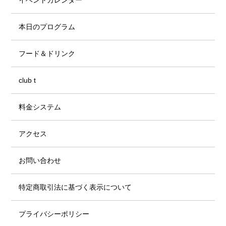
本日のプログラム
フード＆ドリンク
club t
料金システム
アクセス
お問い合わせ
特定商取引法に基づく表示について
プライバシーポリシー