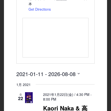
本
Get Directions
2021-01-11
 - 
2026-08-08
Select
1月 2021
date.
2021年1月22日(金) / 4:30 PM
-
金
22
8:00 PM
Kaori Naka & 高