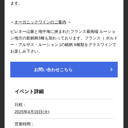
ます。
＜
オーガニックワインのご案内
＞
ピレネー山脈と地中海に挟まれたフランス最南端 ルーショ
ン地方の新銘柄3種も加わっております。フランス（ ボルド
ー・アルザス・ルーション )の銘柄 6種類をグラスワインで
お楽しみ下さい。
chevron_right
お問い合わせこちら
イベント詳細
日程：
2025年4月15日(火)
営業時間：