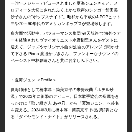
一昨年メジャーデビューされました夏海ジュンさんと、メ
ロディーを大切にされたふくよかな歌声のシンガー館田美
沙子さんの”ポップスナイト”。昭和から平成のJ-POPヒット
曲や70～90年代のアメリカンポップスが登場致します。
多方面で活動中、パフォーマンス集団”破天航路”で海外ツア
ーも経験されたヴァイオリニスト水野樹里さんをゲストに
迎えて、ジャズやオリジナル曲を独j自のアレンジで聞かせ
て下さる Piano 渡辺かづきさん、ファンキーなサウンドの
ベーシスト中林創造さんと共にお楽しみ下さい。
・夏海ジュン ＜Profile＞
夏海姉妹として橋本淳・筒美京平の未発表曲「ホテル砂
漠」で2023年に衝撃のデビュー。⽇本歌⼿協会の所属をき
っかけに「歌い継ぎ人 あや乃」から「夏海ジュン」へ芸名
を変える。2024年9月に橋本淳・筒美京平 作品 第2弾とな
る「ダイヤモンド・ナイト」がリリースされる。