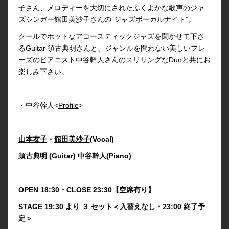
子さん、メロディーを大切にされたふくよかな歌声のジャ
ズシンガー館田美沙子さんの”ジャズボーカルナイト”。
クールでホットなアコースティックジャズを聞かせて下さ
るGuitar 須古典明さんと、ジャンルを問わない美しいフレ
ーズのピアニスト中谷幹人さんのスリリングなDuoと共にお
楽しみ下さい。
・中谷幹人<
Profile
>
山本友子
・
館田美沙子
(Vocal)
須古典明
(Guitar)
中谷幹人
(Piano)
OPEN 18:30・CLOSE 23:30【空席有り】
STAGE 19:30 より ３ セット＜入替えなし・23:00 終了予
定＞