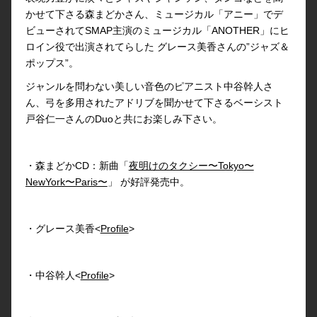
かせて下さる森まどかさん、ミュージカル「アニー」でデ
ビューされてSMAP主演のミュージカル「ANOTHER」にヒ
ロイン役で出演されてらした グレース美香さんの”ジャズ＆
ポップス”。
ジャンルを問わない美しい音色のピアニスト中谷幹人さ
ん、弓を多用されたアドリブを聞かせて下さるベーシスト
戸谷仁一さんのDuoと共にお楽しみ下さい。
・森まどかCD：新曲「
夜明けのタクシー〜Tokyo〜
NewYork〜Paris〜
」 が好評発売中。
・グレース美香<
Profile
>
・中谷幹人<
Profile
>