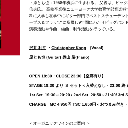
・原とも也：1958年横浜に生まれる。 父親は、ビッグハ
信夫氏。 高校卒業後ニューヨーク大学教育学部音楽科で学ふ
科に入学し在学中にギター部門でベストスチューデント
ープス＆フラッツ”に所属し9年間にわたりビッグバン
演奏活動や作曲、編曲、制作活動を行っている。
沢井 利江
・
Christopher Kong
（Vocal)
原とも也
(Guitar)
奥山 勝
(Piano)
OPEN 18:30・CLOSE 23:30【空席有り】
STAGE 19:30 より ３ セット＜入替えなし・23:00 
1st Set 19:30～20:20 / 2nd Set 20:50～21:40/ 3rd 
CHARGE MC 4,950円 TSC 1,650円＜おつまみ付
＜
オーガニックワインのご案内
＞