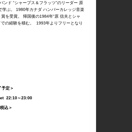
゙ンド “シャープス＆フラッツ”のリーダー 原
゙。 1980年カナダ ハンバーカレッジ音楽
賞を受賞。 帰国後の1984年“原 信夫とシャ
ドでの経験を積む。 1993年よりフリーとなり
終了予定＞
Set 22:10～23:00
き・税込＞