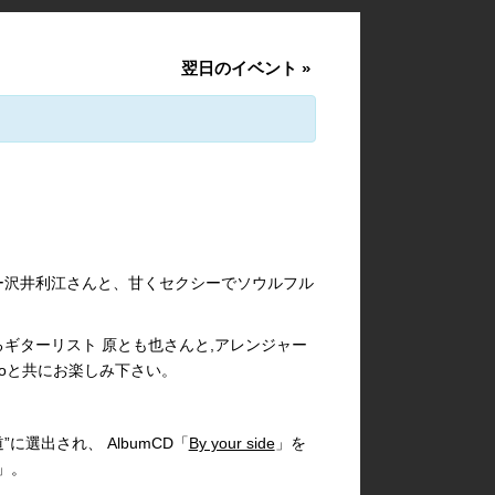
翌日のイベント
»
ー沢井利江さんと、甘くセクシーでソウルフル
ギターリスト 原とも也さんと,アレンジャー
oと共にお楽しみ下さい。
海道”に選出され、 AlbumCD「
By your side
」を
リ」。