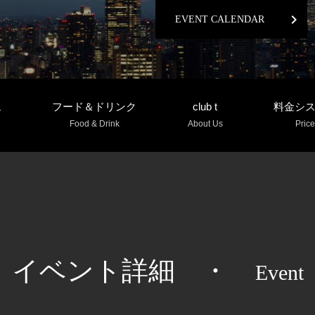
chevron_right
EVENT CALENDAR
ム
フード＆ドリンク
club t
料金シ
Food & Drink
About Us
Price
イベント詳細
・
Event