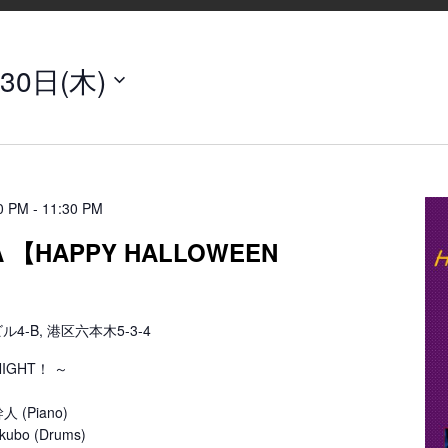
30日(木)
0 PM
-
11:30 PM
CA 【HAPPY HALLOWEEN
-B, 港区六本木5-3-4
NIGHT！ ～
人 (Piano)
ubo (Drums)