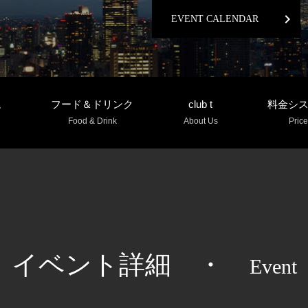
chevron_right
EVENT CALENDAR
ム
フード＆ドリンク
club t
料金シ
Food & Drink
About Us
Price
イベント詳細
・
Event