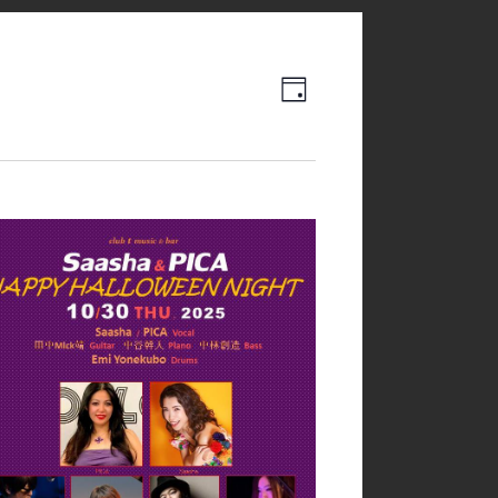
Event
Views
日
Views
Navigation
Navigation