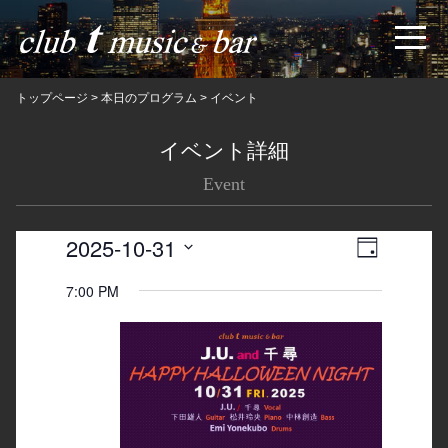
トップページ
>
本日のプログラム
>
イベント
イベント詳細
Event
2025-10-31
Views
Event
日
Navigatio
Views
Select
7:00 PM
date.
Navigation